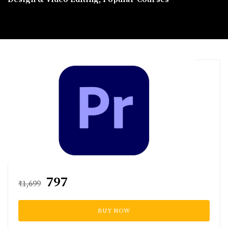
₹797
₹1,699
BUY NOW