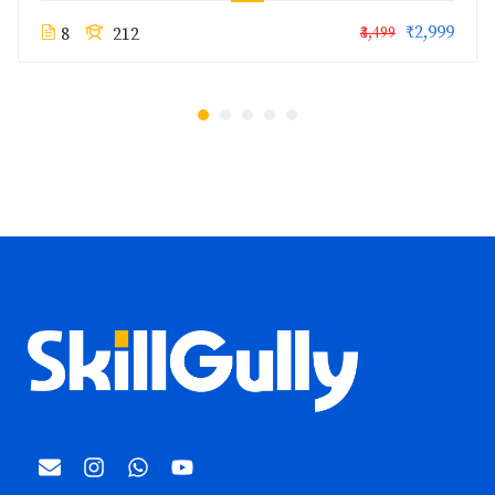
₹2,999
8
212
₹3,499